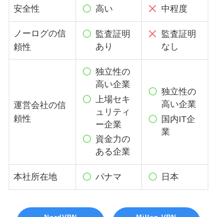
安全性
高い
中程度
ノーログの信
監査証明
監査証明
あり
なし
頼性
独立性の
高い企業
独立性の
上場セキ
高い企業
運営会社の信
ュリティ
頼性
国内IT企
ー企業
業
資金力の
ある企業
本社所在地
パナマ
日本