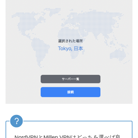
NordVPNとMillen VPNはどっちを選べば良