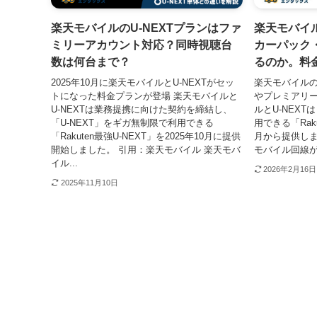
楽天モバイルのU-NEXTプランはファ
楽天モバイル
ミリーアカウント対応？同時視聴台
カーパック
数は何台まで？
るのか。料
2025年10月に楽天モバイルとU-NEXTがセッ
楽天モバイルの
トになった料金プランが登場 楽天モバイルと
やプレミアリー
U-NEXTは業務提携に向けた契約を締結し、
ルとU-NEXT
「U-NEXT」をギガ無制限で利用できる
用できる「Raku
「Rakuten最強U-NEXT」を2025年10月に提供
月から提供します
開始しました。 引用：楽天モバイル 楽天モバ
モバイル回線がギ
イル...
2026年2月16日
2025年11月10日