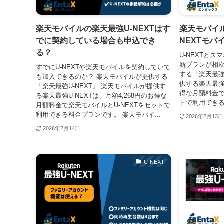
楽天モバイルの楽天最強U-NEXTはす
楽天モバイル
でに契約している場合も申込でき
NEXTモバ
る？
U-NEXTと
新プランが相次
すでにU-NEXTや楽天モバイルを契約していて
する「楽天最強
も加入できるのか？ 楽天モバイルが提供する
供する楽天最強U
「楽天最強U-NEXT」 楽天モバイルが提供す
得な月額料金で
る楽天最強U-NEXTは、月額4,268円のお得な
トで利用できる
月額料金で楽天モバイルとU-NEXTをセットで
利用できる料金プランです。 楽天モバイ...
2026年2月13日
2026年2月14日
U-NEXT