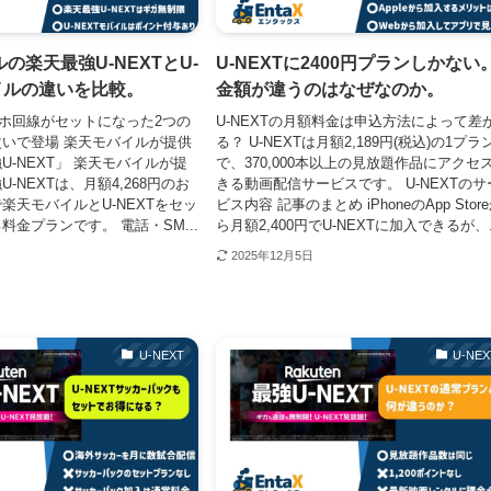
の楽天最強U-NEXTとU-
U-NEXTに2400円プランしかない
イルの違いを比較。
金額が違うのはなぜなのか。
スマホ回線がセットになった2つの
U-NEXTの月額料金は申込方法によって差
いで登場 楽天モバイルが提供
る？ U-NEXTは月額2,189円(税込)の1プラ
U-NEXT」 楽天モバイルが提
で、370,000本以上の見放題作品にアクセ
-NEXTは、月額4,268円のお
きる動画配信サービスです。 U-NEXTのサ
楽天モバイルとU-NEXTをセッ
ビス内容 記事のまとめ iPhoneのApp Stor
料金プランです。 電話・SM...
ら月額2,400円でU-NEXTに加入できるが、.
2025年12月5日
U-NEXT
U-NEX