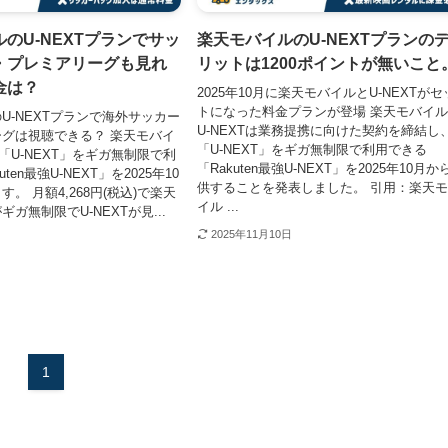
のU-NEXTプランでサッ
楽天モバイルのU-NEXTプランの
・プレミアリーグも見れ
リットは1200ポイントが無いこと
金は？
2025年10月に楽天モバイルとU-NEXTがセ
トになった料金プランが登場 楽天モバイ
U-NEXTプランで海外サッカー
U-NEXTは業務提携に向けた契約を締結し
グは視聴できる？ 楽天モバイ
「U-NEXT」をギガ無制限で利用できる
は「U-NEXT」をギガ無制限で利
「Rakuten最強U-NEXT」を2025年10月か
ten最強U-NEXT」を2025年10
供することを発表しました。 引用：楽天
。 月額4,268円(税込)で楽天
イル ...
ガ無制限でU-NEXTが見...
2025年11月10日
1