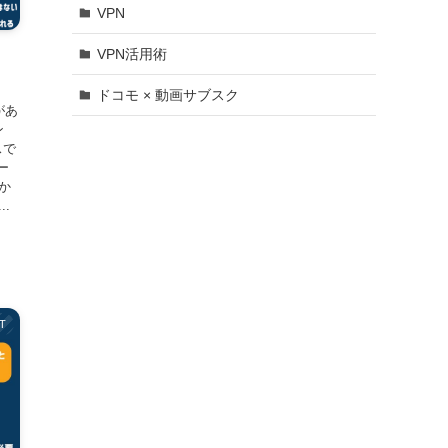
VPN
VPN活用術
。
ドコモ × 動画サブスク
があ
ン
スで
ー
eか
..
T