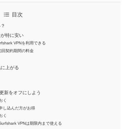
目次
い？
料金が特に安い
shark VPNを利用できる
ンの初回契約期間の料金
一気に上がる
動更新をオフにしよう
おく
申し込んだ方がお得
おく
fshark VPNは期限内まで使える