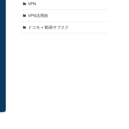
VPN
VPN活用術
ドコモ × 動画サブスク