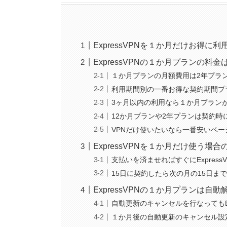
ExpressVPNを１か月だけお得に利
ExpressVPNの１か月プランの料
１か月プランの月額費用は2年プラ
利用期間別の一番お得な契約期間プ
3ヶ月以内の利用なら１か月プラン
12か月プランや2年プランは契約時
VPNだけ使いたいなら一番安いベ
ExpressVPNを１か月だけ使う場
支払いを済ませればすぐにExpress
15日に契約したら次の月の15日まで
ExpressVPNの１か月プランは自
自動更新のキャンセルを行なってもEx
１か月後の自動更新のキャンセル設