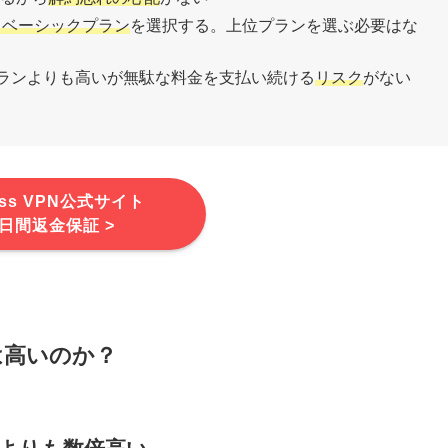
→ベーシックプラン
を選択する。上位プランを選ぶ必要はな
プランよりも高いが無駄な料金を支払い続ける
リスク
がない
ess VPN公式サイト
0日間返金保証 >
金は高いのか？