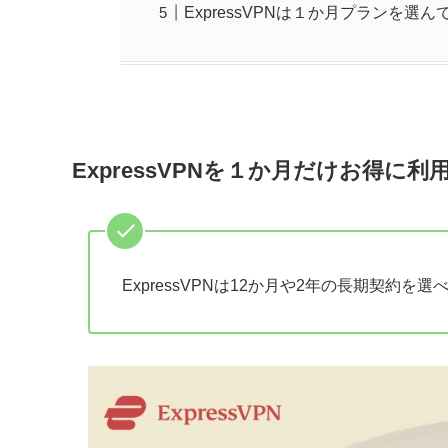
ExpressVPNは１か月プランを選
ExpressVPNを１か月だけお得に利
ExpressVPNは12か月や2年の長期契約を