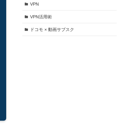
VPN
VPN活用術
ドコモ × 動画サブスク