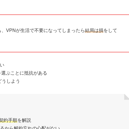
も、VPNが生活で不要になってしまったら
結局は損
をして
い
を選ぶことに抵抗がある
どうしよう
契約手順
を解説
るから
解約忘れの心配
がない